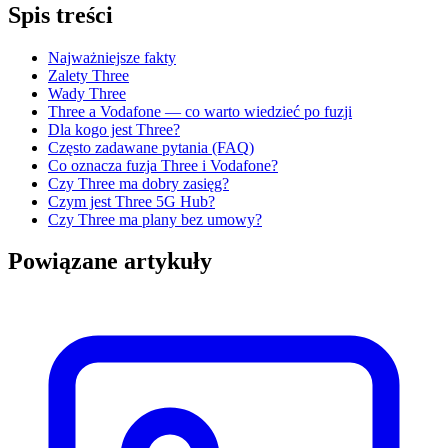
Spis treści
Najważniejsze fakty
Zalety Three
Wady Three
Three a Vodafone — co warto wiedzieć po fuzji
Dla kogo jest Three?
Często zadawane pytania (FAQ)
Co oznacza fuzja Three i Vodafone?
Czy Three ma dobry zasięg?
Czym jest Three 5G Hub?
Czy Three ma plany bez umowy?
Powiązane artykuły