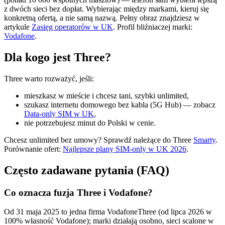
z dwóch sieci bez dopłat. Wybierając między markami, kieruj się
konkretną ofertą, a nie samą nazwą. Pełny obraz znajdziesz w
artykule
Zasięg operatorów w UK
. Profil bliźniaczej marki:
Vodafone
.
Dla kogo jest Three?
Three warto rozważyć, jeśli:
mieszkasz w mieście i chcesz tani, szybki unlimited,
szukasz internetu domowego bez kabla (5G Hub) — zobacz
Data-only SIM w UK
,
nie potrzebujesz minut do Polski w cenie.
Chcesz unlimited bez umowy? Sprawdź należące do Three
Smarty
.
Porównanie ofert:
Najlepsze plany SIM-only w UK 2026
.
Często zadawane pytania (FAQ)
Co oznacza fuzja Three i Vodafone?
Od 31 maja 2025 to jedna firma VodafoneThree (od lipca 2026 w
100% własność Vodafone); marki działają osobno, sieci scalone w