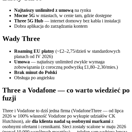
Najtańszy unlimited z umową
na rynku
Mocne 5G
w miastach, w cenie tam, gdzie dostępne
Three 5G Hub
— internet domowy bez kabla i instalacji
Dobra aplikacja do zarządzania kontem
Wady Three
Roaming EU płatny
(~£2–2,75/dzień w standardowych
planach od IV 2026)
Umowa
— najtańszy unlimited zwykle wymaga
zobowiązania (z coroczną podwyżką £1,80–2,30/mies.)
Brak minut do Polski
Obsługa po angielsku
Three a Vodafone — co warto wiedzieć po
fuzji
Three i Vodafone to dziś jedna firma (VodafoneThree — od lipca
2026 w 100% własność Vodafone po wykupie udziałów CK
Hutchison), ale
dla klienta nadal są osobnymi markami
z
osobnymi ofertami i cennikami. Sieci zostały scalone w maju 2026
(ponad 10 000 wspólnych masztów) — telefon sam wybiera lepszą