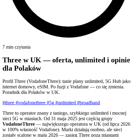
7 min czytania
Three w UK — oferta, unlimited i opinie
dla Polaków
Profil Three (VodafoneThree): tanie plany unlimited, 5G Hub jako
internet domowy, eSIM. Po fuzji z Vodafone — co się zmienia.
Poradnik dla Polaków w UK.
#three
#vodafonethree
#5g
#unlimited
#broadband
Three to operator znany z taniego, szybkiego unlimited i mocnej
sieci 5G w miastach. Od 31 maja 2025 jest częścią grupy
VodafoneThree
— największego operatora w UK (od lipca 2026
w 100% własność Vodafone). Marki działają osobno, ale sieci
zostały scalone w maju 2026 — zasięg Three poza miastami