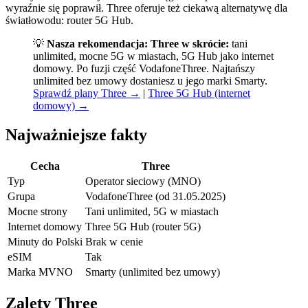
wyraźnie się poprawił. Three oferuje też ciekawą alternatywę dla
światłowodu: router 5G Hub.
💡
Nasza rekomendacja:
Three w skrócie:
tani
unlimited, mocne 5G w miastach, 5G Hub jako internet
domowy. Po fuzji część VodafoneThree. Najtańszy
unlimited bez umowy dostaniesz u jego marki Smarty.
Sprawdź plany Three →
|
Three 5G Hub (internet
domowy) →
Najważniejsze fakty
Cecha
Three
Typ
Operator sieciowy (MNO)
Grupa
VodafoneThree (od 31.05.2025)
Mocne strony
Tani unlimited, 5G w miastach
Internet domowy
Three 5G Hub (router 5G)
Minuty do Polski
Brak w cenie
eSIM
Tak
Marka MVNO
Smarty (unlimited bez umowy)
Zalety Three