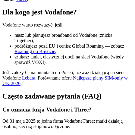
Dla kogo jest Vodafone?
Vodafone warto rozważyć, jeśli:
masz lub planujesz broadband od Vodafone (zniżka
Together),
podróżujesz poza EU i cenisz Global Roaming — zobacz
Roaming po Brexicie
,
szukasz taniej, elastycznej opcji na sieci Vodafone (wtedy
sprawdź VOXI).
Jeśli zależy Ci na minutach do Polski, rozważ działającą na sieci
Vodafone
Lebara
. Porównanie ofert:
Najlepsze plany SIM-only w
UK 2026
.
Często zadawane pytania (FAQ)
Co oznacza fuzja Vodafone i Three?
Od 31 maja 2025 to jedna firma VodafoneThree; marki działają
osobno, sieci są stopniowo łączone.