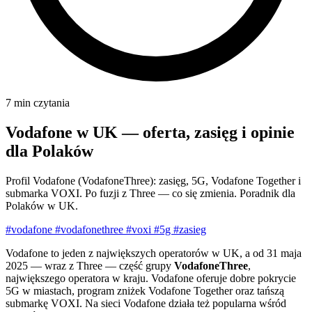
7 min czytania
Vodafone w UK — oferta, zasięg i opinie
dla Polaków
Profil Vodafone (VodafoneThree): zasięg, 5G, Vodafone Together i
submarka VOXI. Po fuzji z Three — co się zmienia. Poradnik dla
Polaków w UK.
#vodafone
#vodafonethree
#voxi
#5g
#zasieg
Vodafone to jeden z największych operatorów w UK, a od 31 maja
2025 — wraz z Three — część grupy
VodafoneThree
,
największego operatora w kraju. Vodafone oferuje dobre pokrycie
5G w miastach, program zniżek Vodafone Together oraz tańszą
submarkę VOXI. Na sieci Vodafone działa też popularna wśród