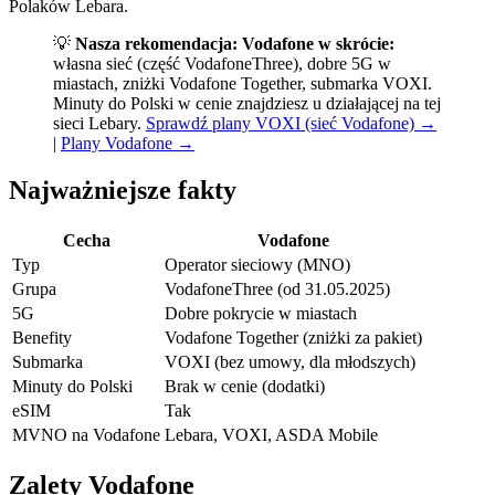
Polaków Lebara.
💡
Nasza rekomendacja:
Vodafone w skrócie:
własna sieć (część VodafoneThree), dobre 5G w
miastach, zniżki Vodafone Together, submarka VOXI.
Minuty do Polski w cenie znajdziesz u działającej na tej
sieci Lebary.
Sprawdź plany VOXI (sieć Vodafone) →
|
Plany Vodafone →
Najważniejsze fakty
Cecha
Vodafone
Typ
Operator sieciowy (MNO)
Grupa
VodafoneThree (od 31.05.2025)
5G
Dobre pokrycie w miastach
Benefity
Vodafone Together (zniżki za pakiet)
Submarka
VOXI (bez umowy, dla młodszych)
Minuty do Polski
Brak w cenie (dodatki)
eSIM
Tak
MVNO na Vodafone
Lebara, VOXI, ASDA Mobile
Zalety Vodafone