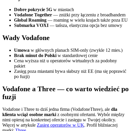
Dobre pokrycie 5G
w miastach
Vodafone Together
— zniżki przy łączeniu z broadbandem
Global Roaming
— roaming w wielu krajach także poza EU
Submarka VOXI
— tańsza, elastyczna opcja bez umowy
Wady Vodafone
Umowa
w głównych planach SIM-only (zwykle 12 mies.)
Brak minut do Polski
w standardowej cenie
Cena wyższa niż u operatorów wirtualnych za podobny
pakiet
Zasięg poza miastami bywa słabszy niż EE (ma się poprawić
po fuzji)
Vodafone a Three — co warto wiedzieć po
fuzji
Vodafone i Three to dziś jedna firma (VodafoneThree), ale
dla
klienta wciąż osobne marki
z osobnymi ofertami. Wybór między
nimi opieraj na konkretnej ofercie i zasięgu w Twojej okolicy.
Więcej w artykule
Zasięg operatorów w UK
. Profil bliźniaczej
marki:
Three
.