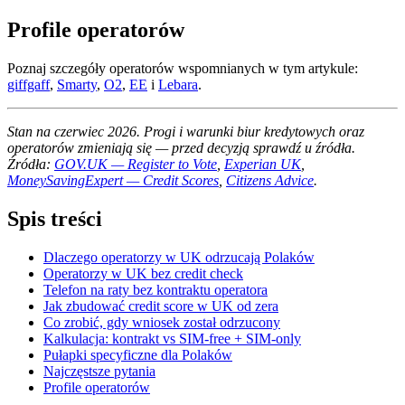
Profile operatorów
Poznaj szczegóły operatorów wspomnianych w tym artykule:
giffgaff
,
Smarty
,
O2
,
EE
i
Lebara
.
Stan na czerwiec 2026. Progi i warunki biur kredytowych oraz
operatorów zmieniają się — przed decyzją sprawdź u źródła.
Źródła:
GOV.UK — Register to Vote
,
Experian UK
,
MoneySavingExpert — Credit Scores
,
Citizens Advice
.
Spis treści
Dlaczego operatorzy w UK odrzucają Polaków
Operatorzy w UK bez credit check
Telefon na raty bez kontraktu operatora
Jak zbudować credit score w UK od zera
Co zrobić, gdy wniosek został odrzucony
Kalkulacja: kontrakt vs SIM-free + SIM-only
Pułapki specyficzne dla Polaków
Najczęstsze pytania
Profile operatorów