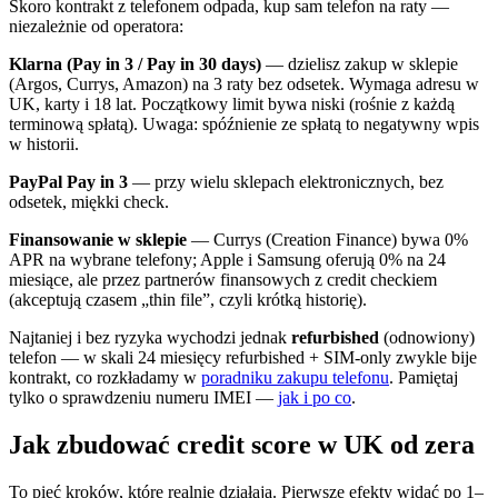
Skoro kontrakt z telefonem odpada, kup sam telefon na raty —
niezależnie od operatora:
Klarna (Pay in 3 / Pay in 30 days)
— dzielisz zakup w sklepie
(Argos, Currys, Amazon) na 3 raty bez odsetek. Wymaga adresu w
UK, karty i 18 lat. Początkowy limit bywa niski (rośnie z każdą
terminową spłatą). Uwaga: spóźnienie ze spłatą to negatywny wpis
w historii.
PayPal Pay in 3
— przy wielu sklepach elektronicznych, bez
odsetek, miękki check.
Finansowanie w sklepie
— Currys (Creation Finance) bywa 0%
APR na wybrane telefony; Apple i Samsung oferują 0% na 24
miesiące, ale przez partnerów finansowych z credit checkiem
(akceptują czasem „thin file”, czyli krótką historię).
Najtaniej i bez ryzyka wychodzi jednak
refurbished
(odnowiony)
telefon — w skali 24 miesięcy refurbished + SIM-only zwykle bije
kontrakt, co rozkładamy w
poradniku zakupu telefonu
. Pamiętaj
tylko o sprawdzeniu numeru IMEI —
jak i po co
.
Jak zbudować credit score w UK od zera
To pięć kroków, które realnie działają. Pierwsze efekty widać po 1–