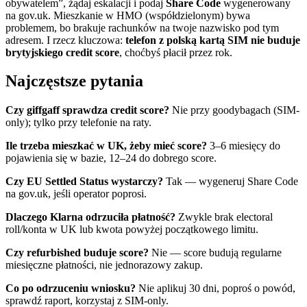
obywatelem”, żądaj eskalacji i podaj
Share Code
wygenerowany
na gov.uk. Mieszkanie w HMO (współdzielonym) bywa
problemem, bo brakuje rachunków na twoje nazwisko pod tym
adresem. I rzecz kluczowa:
telefon z polską kartą SIM nie buduje
brytyjskiego credit score
, choćbyś płacił przez rok.
Najczęstsze pytania
Czy giffgaff sprawdza credit score?
Nie przy goodybagach (SIM-
only); tylko przy telefonie na raty.
Ile trzeba mieszkać w UK, żeby mieć score?
3–6 miesięcy do
pojawienia się w bazie, 12–24 do dobrego score.
Czy EU Settled Status wystarczy?
Tak — wygeneruj Share Code
na gov.uk, jeśli operator poprosi.
Dlaczego Klarna odrzuciła płatność?
Zwykle brak electoral
roll/konta w UK lub kwota powyżej początkowego limitu.
Czy refurbished buduje score?
Nie — score budują regularne
miesięczne płatności, nie jednorazowy zakup.
Co po odrzuceniu wniosku?
Nie aplikuj 30 dni, poproś o powód,
sprawdź raport, korzystaj z SIM-only.