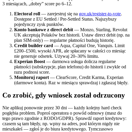
3 miesiącach, „dobry” score po 6–12.
Electoral roll
— zarejestruj się na
gov.uk/register-to-vote
.
Dostępne z EU Settled / Pre-Settled Status. Najszybszy
pojedynczy zysk punktów.
Konto bankowe z direct debit
— Monzo, Starling, Revolut
UK akceptują Polaków bez historii. Ustaw direct debit (np. na
plan SIM-only) — regularne płatności budują historię.
Credit builder card
— Aqua, Capital One, Vanquis. Limit
£200–£500, wysoki APR, ale spłacany w całości co miesiąc
nie generuje odsetek. Używaj 20–30% limitu.
Experian Boost
— darmowa usługa dolicza regularne
płatności (subskrypcje, plan telefonu) do historii i zwykle od
razu podnosi score.
Monitoruj raport
— ClearScore, Credit Karma, Experian
(darmowe konta). Raz w miesiącu sprawdzaj i zgłaszaj błędy.
Co zrobić, gdy wniosek został odrzucony
Nie aplikuj ponownie przez 30 dni — każdy kolejny hard check
pogłębia problem. Poproś operatora o powód odmowy (masz do
tego prawo zgodnie z RODO/GDPR). Sprawdź raport kredytowy:
czasem są tam błędy, np. wpisy na adres, pod którym nigdy nie
mieszkałeś — zgłoś je do biura kredytowego. Tymczasowo