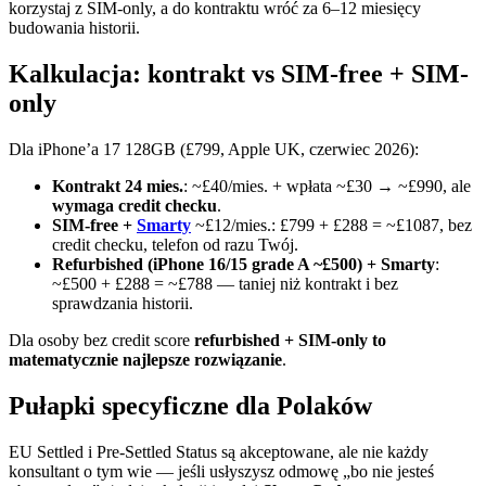
korzystaj z SIM-only, a do kontraktu wróć za 6–12 miesięcy
budowania historii.
Kalkulacja: kontrakt vs SIM-free + SIM-
only
Dla iPhone’a 17 128GB (£799, Apple UK, czerwiec 2026):
Kontrakt 24 mies.
: ~£40/mies. + wpłata ~£30 → ~£990, ale
wymaga credit checku
.
SIM-free +
Smarty
~£12/mies.: £799 + £288 = ~£1087, bez
credit checku, telefon od razu Twój.
Refurbished (iPhone 16/15 grade A ~£500) + Smarty
:
~£500 + £288 = ~£788 — taniej niż kontrakt i bez
sprawdzania historii.
Dla osoby bez credit score
refurbished + SIM-only to
matematycznie najlepsze rozwiązanie
.
Pułapki specyficzne dla Polaków
EU Settled i Pre-Settled Status są akceptowane, ale nie każdy
konsultant o tym wie — jeśli usłyszysz odmowę „bo nie jesteś