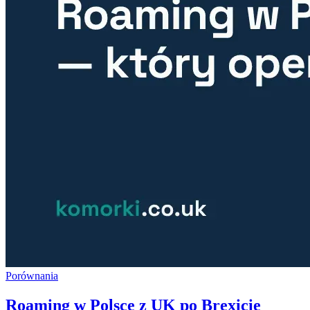
Porównania
Roaming w Polsce z UK po Brexicie