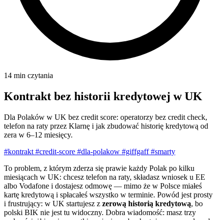
14 min czytania
Kontrakt bez historii kredytowej w UK
Dla Polaków w UK bez credit score: operatorzy bez credit check,
telefon na raty przez Klarnę i jak zbudować historię kredytową od
zera w 6–12 miesięcy.
#kontrakt
#credit-score
#dla-polakow
#giffgaff
#smarty
To problem, z którym zderza się prawie każdy Polak po kilku
miesiącach w UK: chcesz telefon na raty, składasz wniosek u EE
albo Vodafone i dostajesz odmowę — mimo że w Polsce miałeś
kartę kredytową i spłacałeś wszystko w terminie. Powód jest prosty
i frustrujący: w UK startujesz z
zerową historią kredytową
, bo
polski BIK nie jest tu widoczny. Dobra wiadomość: masz trzy