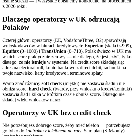
realne ścieżki — i wszystkie opisujemy konkretnie, na procedurach
z 2026 roku.
Dlaczego operatorzy w UK odrzucają
Polaków
Czterej główni operatorzy (EE, VodafoneThree, O2) sprawdzają
wnioskodawców w biurach kredytowych:
Experian
(skala 0–999),
Equifax
(0–1000) i
TransUnion
(0–710). Polak świeżo w UK ma
w nich score praktycznie zerowy — nie dlatego, że jest „zły”, tylko
dlatego, że
nie istnieje
w systemie. Na credit score składają się:
adres na electoral roll, konto bankowe z direct debit, rachunki na
twoje nazwisko, karty kredytowe i terminowe spłaty.
Warto znać różnicę:
soft check
(miękki) nie zostawia śladu i nie
obniża score;
hard check
(twardy, przy wniosku o kredyt/kontrakt)
zostawia ślad i kilka w krótkim czasie obniża score. Dlatego nie
składaj wielu wniosków naraz.
Operatorzy w UK bez credit check
Nie potrzebujesz dobrego score, żeby mieć telefon — potrzebujesz
go tylko do
kontraktu z telefonem na raty
. Sam plan (SIM-only)