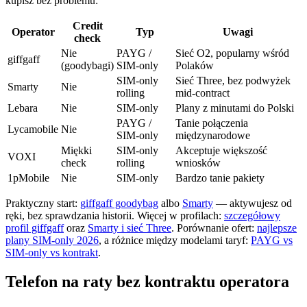
kupisz bez problemu:
Credit
Operator
Typ
Uwagi
check
Nie
PAYG /
Sieć O2, popularny wśród
giffgaff
(goodybagi)
SIM-only
Polaków
SIM-only
Sieć Three, bez podwyżek
Smarty
Nie
rolling
mid-contract
Lebara
Nie
SIM-only
Plany z minutami do Polski
PAYG /
Tanie połączenia
Lycamobile
Nie
SIM-only
międzynarodowe
Miękki
SIM-only
Akceptuje większość
VOXI
check
rolling
wniosków
1pMobile
Nie
SIM-only
Bardzo tanie pakiety
Praktyczny start:
giffgaff goodybag
albo
Smarty
— aktywujesz od
ręki, bez sprawdzania historii. Więcej w profilach:
szczegółowy
profil giffgaff
oraz
Smarty i sieć Three
. Porównanie ofert:
najlepsze
plany SIM-only 2026
, a różnice między modelami taryf:
PAYG vs
SIM-only vs kontrakt
.
Telefon na raty bez kontraktu operatora