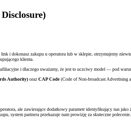
 Disclosure)
aki link i dokonasz zakupu u operatora lub w sklepie, otrzymujemy niewi
upującego klienta.
 afiliacyjne i dlaczego uważamy, że jest to uczciwy model — pod warun
ds Authority)
oraz
CAP Code
(Code of Non-broadcast Advertising a
peratora, ale zawierające dodatkowy parametr identyfikujący nas jako ź
kupu, system partnera przekazuje nam prowizję za skuteczne polecenie.