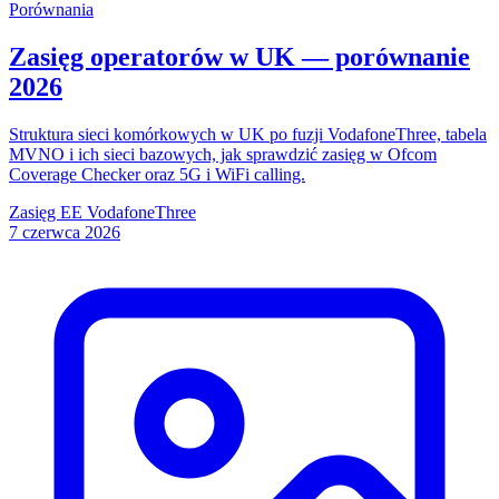
Porównania
Zasięg operatorów w UK — porównanie
2026
Struktura sieci komórkowych w UK po fuzji VodafoneThree, tabela
MVNO i ich sieci bazowych, jak sprawdzić zasięg w Ofcom
Coverage Checker oraz 5G i WiFi calling.
Zasięg
EE
VodafoneThree
7 czerwca 2026