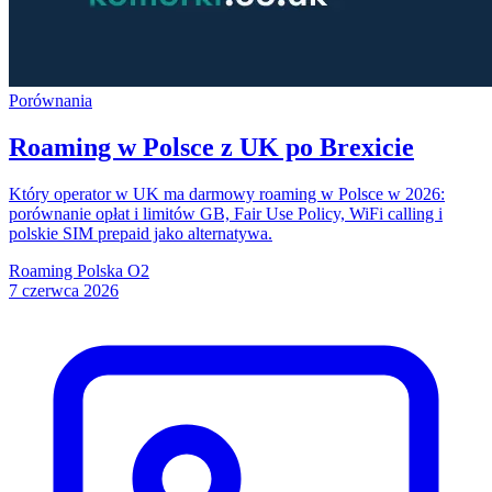
Porównania
Roaming w Polsce z UK po Brexicie
Który operator w UK ma darmowy roaming w Polsce w 2026:
porównanie opłat i limitów GB, Fair Use Policy, WiFi calling i
polskie SIM prepaid jako alternatywa.
Roaming
Polska
O2
7 czerwca 2026