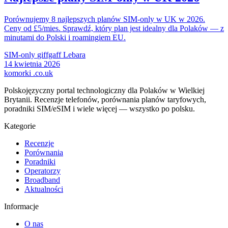
Porównujemy 8 najlepszych planów SIM-only w UK w 2026.
Ceny od £5/mies. Sprawdź, który plan jest idealny dla Polaków — z
minutami do Polski i roamingiem EU.
SIM-only
giffgaff
Lebara
14 kwietnia 2026
komorki
.co.uk
Polskojęzyczny portal technologiczny dla Polaków w Wielkiej
Brytanii. Recenzje telefonów, porównania planów taryfowych,
poradniki SIM/eSIM i wiele więcej — wszystko po polsku.
Kategorie
Recenzje
Porównania
Poradniki
Operatorzy
Broadband
Aktualności
Informacje
O nas