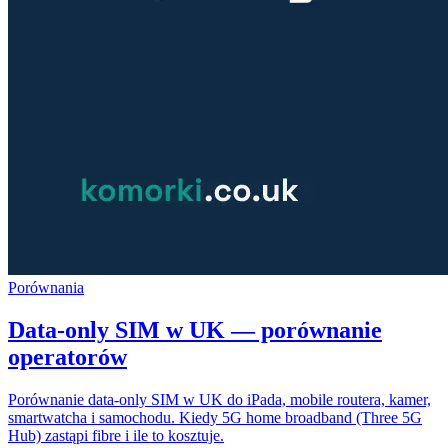
Porównania
Data-only SIM w UK — porównanie
operatorów
Porównanie data-only SIM w UK do iPada, mobile routera, kamer,
smartwatcha i samochodu. Kiedy 5G home broadband (Three 5G
Hub) zastąpi fibre i ile to kosztuje.