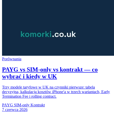
Porównania
PAYG vs SIM-only vs kontrakt — co
wybrać i kiedy w UK
Trzy modele taryfowe w UK na czynniki pierwsze: tabela
decyzyjna, kalkulacja kosztów iPhone'a w trzech wariantach, Early
Termination Fee i rolling contract.
PAYG
SIM-only
Kontrakt
7 czerwca 2026