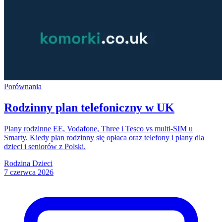
Porównania
Rodzinny plan telefoniczny w UK
Plany rodzinne EE, Vodafone, Three i Tesco vs multi-SIM u
Smarty. Kiedy plan rodzinny się opłaca oraz telefony i plany dla
dzieci i seniorów z Polski.
Rodzina
Dzieci
7 czerwca 2026