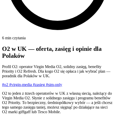
6 min czytania
O2 w UK — oferta, zasięg i opinie dla
Polaków
Profil O2: operator Virgin Media O2, solidny zasięg, benefity
Priority i O2 Refresh. Dla kogo O2 się opłaca i jak wybrać plan —
poradnik dla Polaków w UK.
#o2
#virgin-media
#zasieg
#sim-only
O2 to jeden z trzech operatorów w UK z własną siecią, należący do
Virgin Media O2. Słynie z solidnego zasięgu i programu benefitów
O2 Priority. To bezpieczny, średniopółkowy wybór — a jeśli chcesz
tego samego zasięgu taniej, możesz sięgnąć po działające na sieci
O2 marki giffgaff lub Tesco Mobile.