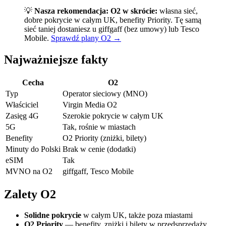
💡
Nasza rekomendacja:
O2 w skrócie:
własna sieć,
dobre pokrycie w całym UK, benefity Priority. Tę samą
sieć taniej dostaniesz u giffgaff (bez umowy) lub Tesco
Mobile.
Sprawdź plany O2 →
Najważniejsze fakty
Cecha
O2
Typ
Operator sieciowy (MNO)
Właściciel
Virgin Media O2
Zasięg 4G
Szerokie pokrycie w całym UK
5G
Tak, rośnie w miastach
Benefity
O2 Priority (zniżki, bilety)
Minuty do Polski
Brak w cenie (dodatki)
eSIM
Tak
MVNO na O2
giffgaff, Tesco Mobile
Zalety O2
Solidne pokrycie
w całym UK, także poza miastami
O2 Priority
— benefity, zniżki i bilety w przedsprzedaży