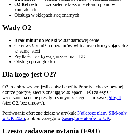
O2 Refresh
— rozdzielenie kosztu telefonu i planu w
kontraktach
Obsługa w sklepach stacjonarnych
Wady O2
Brak minut do Polski
w standardowej cenie
Ceny wyższe niż u operatorów wirtualnych korzystających z
tej samej sieci
Prędkości 5G bywają niższe niż u EE
Obsługa po angielsku
Dla kogo jest O2?
O2 to dobry wybór, jeśli cenisz benefity Priority i chcesz pewnej,
dobrze pokrytej sieci z obsługą w sklepach. Jeśli zależy Ci
wyłącznie na cenie przy tym samym zasięgu — rozważ
giffgaff
(sieć O2, bez umowy).
Porównanie ofert znajdziesz w artykule
Najlepsze plany SIM-only
w UK 2026
, a obraz zasięgu w
Zasięg operatorów w UK
.
Często zadawane pytania (FAQ)