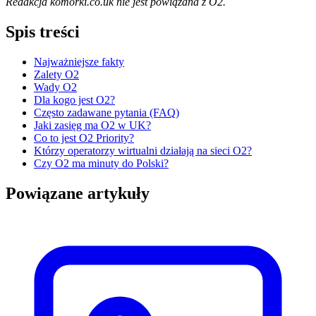
Redakcja komorki.co.uk nie jest powiązana z O2.
Spis treści
Najważniejsze fakty
Zalety O2
Wady O2
Dla kogo jest O2?
Często zadawane pytania (FAQ)
Jaki zasięg ma O2 w UK?
Co to jest O2 Priority?
Którzy operatorzy wirtualni działają na sieci O2?
Czy O2 ma minuty do Polski?
Powiązane artykuły